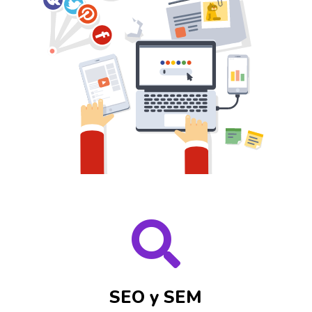

SEO y SEM